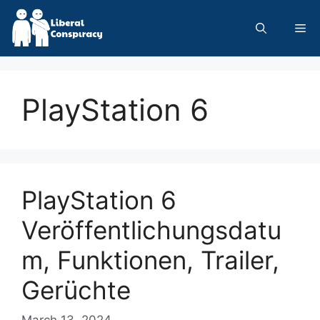
Skip
to
Me
content
PlayStation 6
PlayStation 6
Veröffentlichungsdatu
m, Funktionen, Trailer,
Gerüchte
March 13, 2024