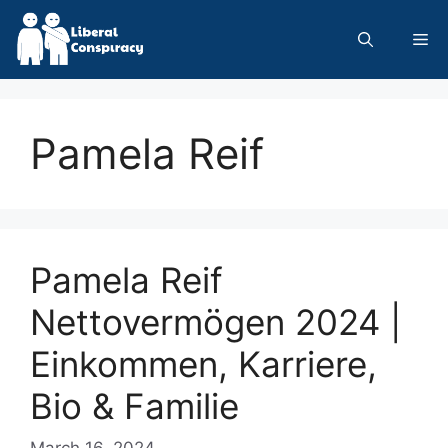
Skip
to
Me
content
Pamela Reif
Pamela Reif
Nettovermögen 2024 |
Einkommen, Karriere,
Bio & Familie
March 16, 2024