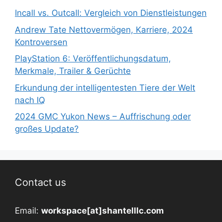
Incall vs. Outcall: Vergleich von Dienstleistungen
Andrew Tate Nettovermögen, Karriere, 2024
Kontroversen
PlayStation 6: Veröffentlichungsdatum,
Merkmale, Trailer & Gerüchte
Erkundung der intelligentesten Tiere der Welt
nach IQ
2024 GMC Yukon News – Auffrischung oder
großes Update?
Contact us
Email:
workspace[at]shantelllc.com