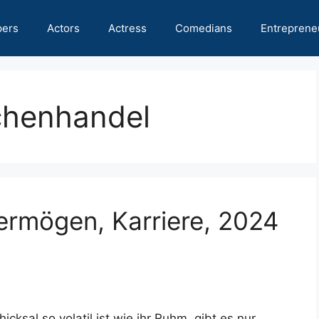
pers
Actors
Actress
Comedians
Entreprene
chenhandel
ermögen, Karriere, 2024
cksal so volatil ist wie ihr Ruhm, gibt es nur