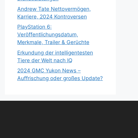
Andrew Tate Nettovermögen,
Karriere, 2024 Kontroversen
PlayStation 6:
Veröffentlichungsdatum,
Merkmale, Trailer & Gerüchte
Erkundung der intelligentesten
Tiere der Welt nach IQ
2024 GMC Yukon News –
Auffrischung oder großes Update?