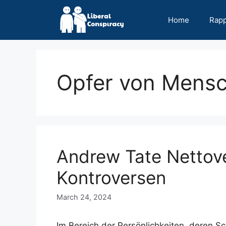
Skip
to
Home
Rap
content
Opfer von Mens
Andrew Tate Nettov
Kontroversen
March 24, 2024
Im Bereich der Persönlichkeiten, deren Schi