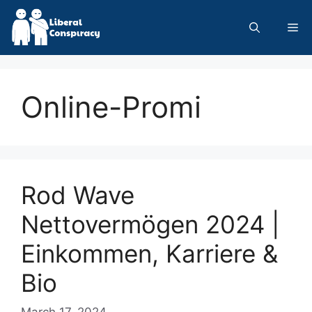
Skip
to
Me
content
Online-Promi
Rod Wave
Nettovermögen 2024 |
Einkommen, Karriere &
Bio
March 17, 2024