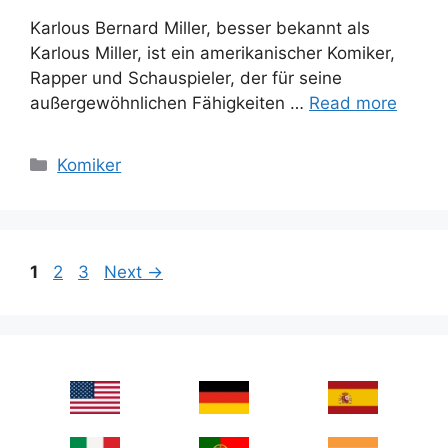
Karlous Bernard Miller, besser bekannt als
Karlous Miller, ist ein amerikanischer Komiker,
Rapper und Schauspieler, der für seine
außergewöhnlichen Fähigkeiten …
Read more
Categories
Komiker
Page
Page
Page
1
2
3
Next
→