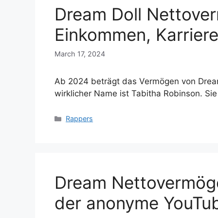
Dream Doll Nettove
Einkommen, Karriere
March 17, 2024
Ab 2024 beträgt das Vermögen von Dream D
wirklicher Name ist Tabitha Robinson. Si
Categories
Rappers
Dream Nettovermögen
der anonyme YouTu