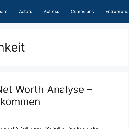
pers
Actors
Actress
Comedians
Entreprene
hkeit
et Worth Analyse –
inkommen
wert 3 Millionen US-Dollar. Der König der