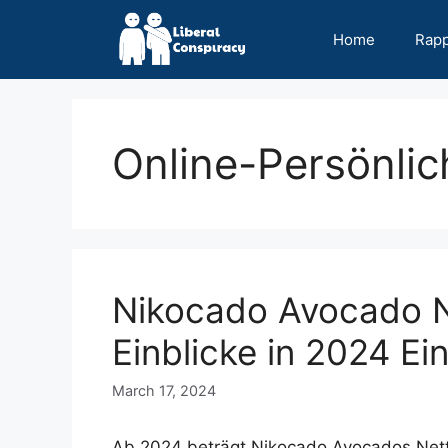
Skip
to
Home
Rap
content
Online-Persönlic
Nikocado Avocado N
Einblicke in 2024 E
March 17, 2024
Ab 2024 beträgt Nikocado Avocados Netto