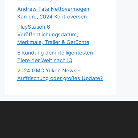
Andrew Tate Nettovermögen,
Karriere, 2024 Kontroversen
PlayStation 6:
Veröffentlichungsdatum,
Merkmale, Trailer & Gerüchte
Erkundung der intelligentesten
Tiere der Welt nach IQ
2024 GMC Yukon News –
Auffrischung oder großes Update?