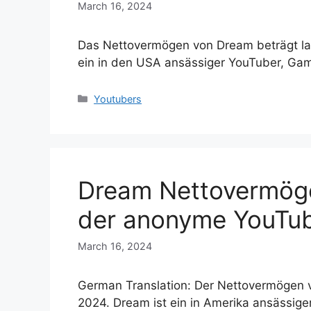
March 16, 2024
Das Nettovermögen von Dream beträgt lau
ein in den USA ansässiger YouTuber, Ga
Categories
Youtubers
Dream Nettovermögen
der anonyme YouTu
March 16, 2024
German Translation: Der Nettovermögen v
2024. Dream ist ein in Amerika ansässig