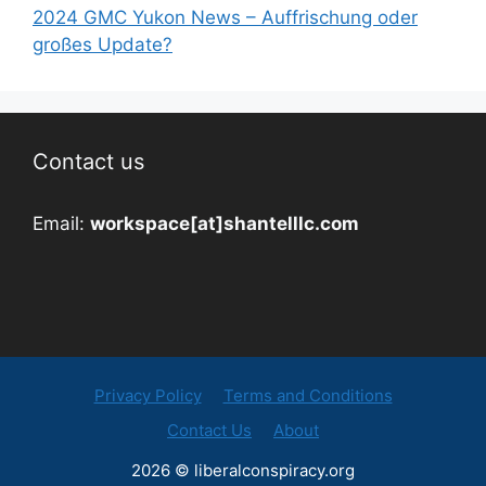
2024 GMC Yukon News – Auffrischung oder
großes Update?
Contact us
Email:
workspace[at]shantelllc.com
Privacy Policy
Terms and Conditions
Contact Us
About
2026 © liberalconspiracy.org