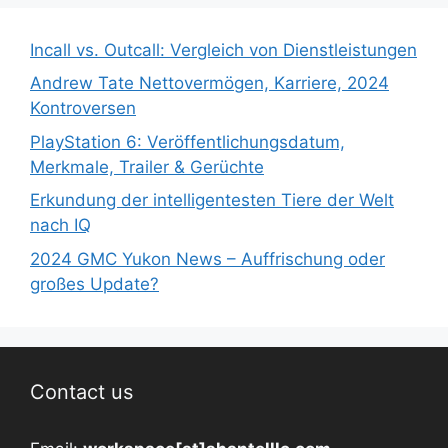
Incall vs. Outcall: Vergleich von Dienstleistungen
Andrew Tate Nettovermögen, Karriere, 2024
Kontroversen
PlayStation 6: Veröffentlichungsdatum,
Merkmale, Trailer & Gerüchte
Erkundung der intelligentesten Tiere der Welt
nach IQ
2024 GMC Yukon News – Auffrischung oder
großes Update?
Contact us