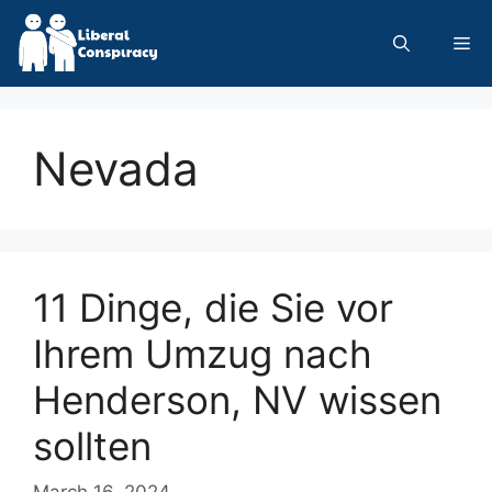
Skip
to
Me
content
Nevada
11 Dinge, die Sie vor
Ihrem Umzug nach
Henderson, NV wissen
sollten
March 16, 2024