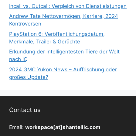
Incall vs. Outcall: Vergleich von Dienstleistungen
Andrew Tate Nettovermögen, Karriere, 2024
Kontroversen
PlayStation 6: Veröffentlichungsdatum,
Merkmale, Trailer & Gerüchte
Erkundung der intelligentesten Tiere der Welt
nach IQ
2024 GMC Yukon News – Auffrischung oder
großes Update?
Contact us
Email:
workspace[at]shantelllc.com