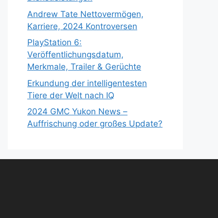
Andrew Tate Nettovermögen,
Karriere, 2024 Kontroversen
PlayStation 6:
Veröffentlichungsdatum,
Merkmale, Trailer & Gerüchte
Erkundung der intelligentesten
Tiere der Welt nach IQ
2024 GMC Yukon News –
Auffrischung oder großes Update?