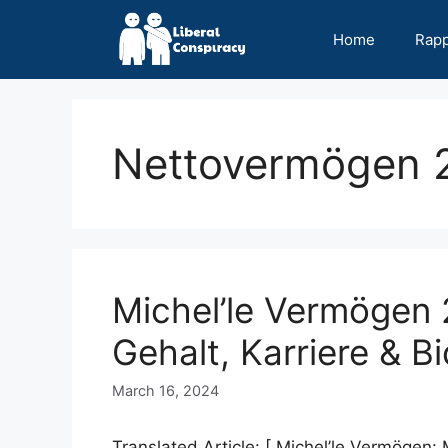
Skip
to
Home
Rap
content
Nettovermögen 
Michel’le Vermögen 
Gehalt, Karriere & Bi
March 16, 2024
Translated Article: [ Michel’le Vermögen: