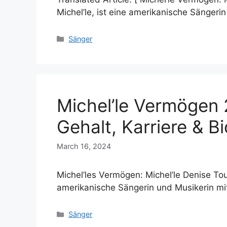
Michel’le, ist eine amerikanische Sänger
Categories
Sänger
Michel’le Vermögen
Gehalt, Karriere & Bi
March 16, 2024
Michel’les Vermögen: Michel’le Denise Tous
amerikanische Sängerin und Musikerin 
Categories
Sänger