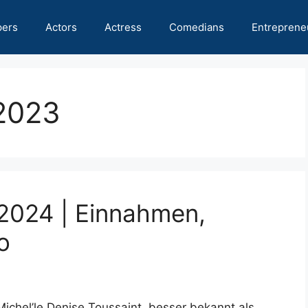
pers
Actors
Actress
Comedians
Entreprene
2023
2024 | Einnahmen,
o
 Michel’le Denise Toussaint, besser bekannt als