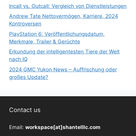
Incall vs. Outcall: Vergleich von Dienstleistungen
Andrew Tate Nettovermögen, Karriere, 2024
Kontroversen
PlayStation 6: Veröffentlichungsdatum,
Merkmale, Trailer & Gerüchte
Erkundung der intelligentesten Tiere der Welt
nach IQ
2024 GMC Yukon News – Auffrischung oder
großes Update?
Contact us
Email:
workspace[at]shantelllc.com