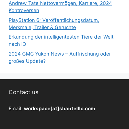
Andrew Tate Nettovermögen, Karriere, 2024
Kontroversen
PlayStation 6: Veröffentlichungsdatum,
Merkmale, Trailer & Gerüchte
Erkundung der intelligentesten Tiere der Welt
nach IQ
2024 GMC Yukon News – Auffrischung oder
großes Update?
Contact us
Email:
workspace[at]shantelllc.com