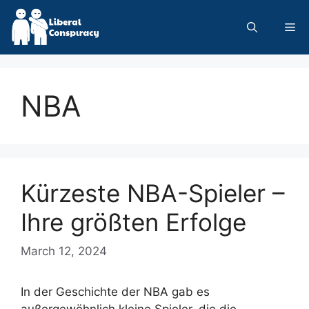
Skip
to
Me
content
NBA
Kürzeste NBA-Spieler –
Ihre größten Erfolge
March 12, 2024
In der Geschichte der NBA gab es
außergewöhnlich kleine Spieler, die die