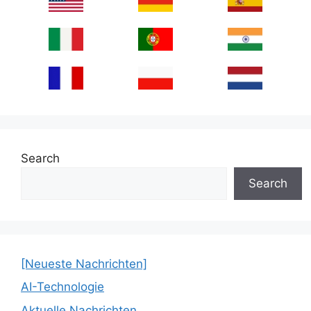
Search
Search
[Neueste Nachrichten]
AI-Technologie
Aktuelle Nachrichten