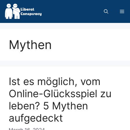
Skip
to
Me
content
Mythen
Ist es möglich, vom
Online-Glücksspiel zu
leben? 5 Mythen
aufgedeckt
March 16, 2024