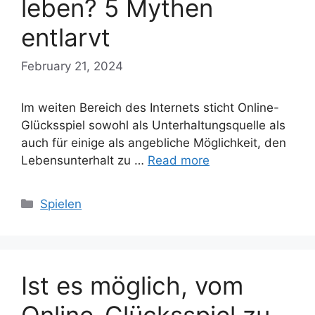
leben? 5 Mythen
entlarvt
February 21, 2024
Im weiten Bereich des Internets sticht Online-
Glücksspiel sowohl als Unterhaltungsquelle als
auch für einige als angebliche Möglichkeit, den
Lebensunterhalt zu …
Read more
Categories
Spielen
Ist es möglich, vom