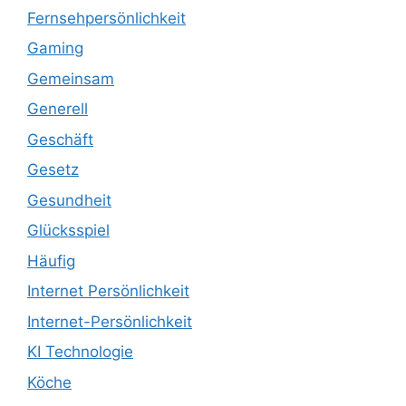
Fernsehpersönlichkeit
Gaming
Gemeinsam
Generell
Geschäft
Gesetz
Gesundheit
Glücksspiel
Häufig
Internet Persönlichkeit
Internet-Persönlichkeit
KI Technologie
Köche