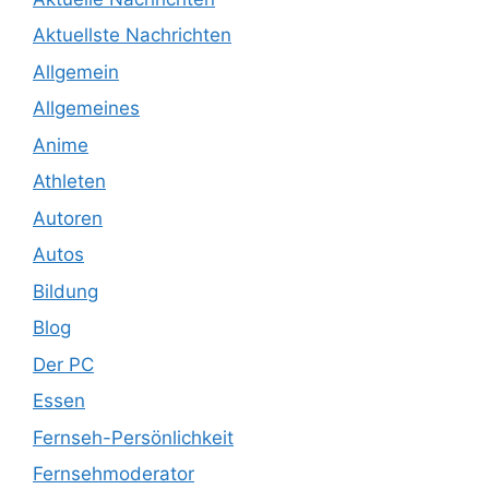
Aktuellste Nachrichten
Allgemein
Allgemeines
Anime
Athleten
Autoren
Autos
Bildung
Blog
Der PC
Essen
Fernseh-Persönlichkeit
Fernsehmoderator