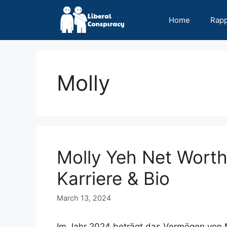
Skip
to
Home
Rap
content
Molly
Molly Yeh Net Wort
Karriere & Bio
March 13, 2024
Im Jahr 2024 beträgt das Vermögen von Mo