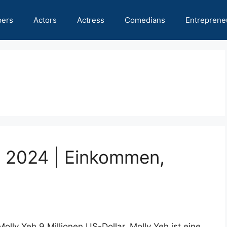
pers
Actors
Actress
Comedians
Entreprene
h 2024 | Einkommen,
lly Yeh 9 Millionen US-Dollar. Molly Yeh ist eine