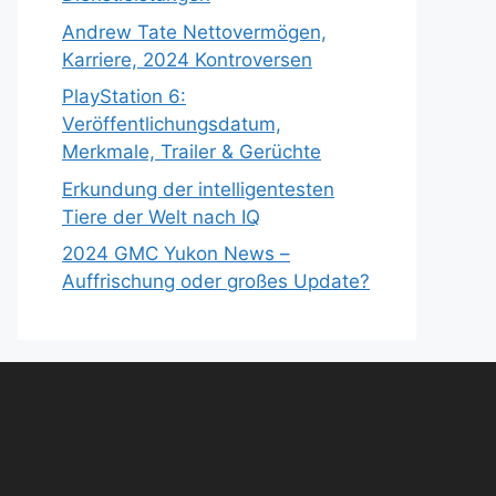
Andrew Tate Nettovermögen,
Karriere, 2024 Kontroversen
PlayStation 6:
Veröffentlichungsdatum,
Merkmale, Trailer & Gerüchte
Erkundung der intelligentesten
Tiere der Welt nach IQ
2024 GMC Yukon News –
Auffrischung oder großes Update?