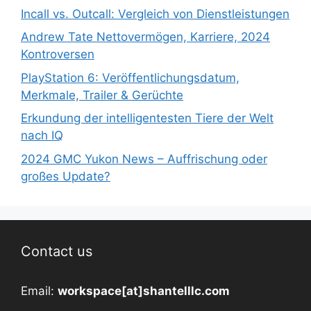
Incall vs. Outcall: Vergleich von Dienstleistungen
Andrew Tate Nettovermögen, Karriere, 2024
Kontroversen
PlayStation 6: Veröffentlichungsdatum,
Merkmale, Trailer & Gerüchte
Erkundung der intelligentesten Tiere der Welt
nach IQ
2024 GMC Yukon News – Auffrischung oder
großes Update?
Contact us
Email:
workspace[at]shantelllc.com