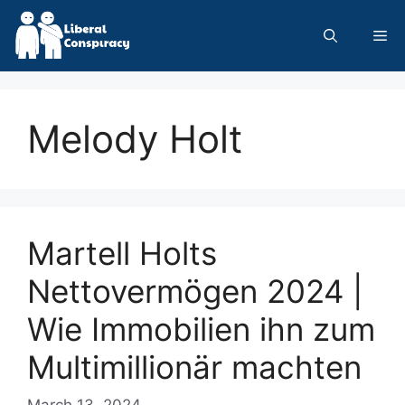
Skip
to
Me
content
Melody Holt
Martell Holts
Nettovermögen 2024 |
Wie Immobilien ihn zum
Multimillionär machten
March 13, 2024