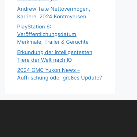
Andrew Tate Nettovermögen,
Karriere, 2024 Kontroversen
PlayStation 6:
Veröffentlichungsdatum,
Merkmale, Trailer & Gerüchte
Erkundung der intelligentesten
Tiere der Welt nach IQ
2024 GMC Yukon News –
Auffrischung oder großes Update?