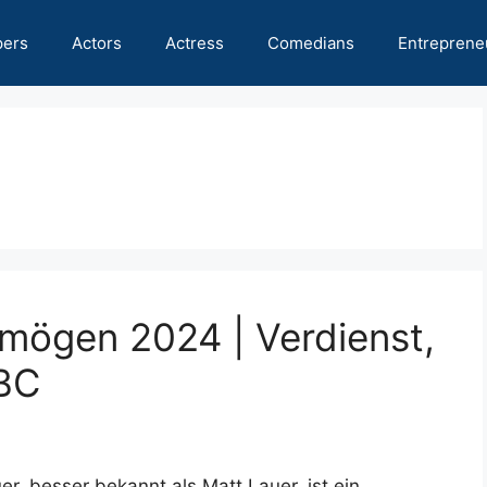
pers
Actors
Actress
Comedians
Entreprene
mögen 2024 | Verdienst,
NBC
, besser bekannt als Matt Lauer, ist ein