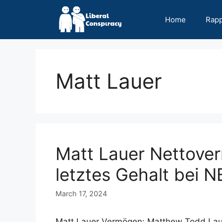
Skip
to
Home
Rap
content
Matt Lauer
Matt Lauer Nettover
letztes Gehalt bei 
March 17, 2024
Matt Lauer Vermögen: Matthew Todd Lauer