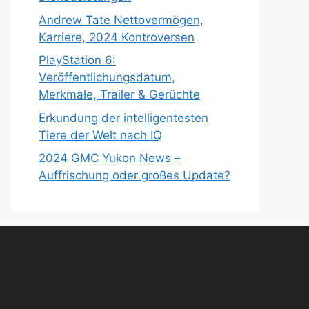
Andrew Tate Nettovermögen,
Karriere, 2024 Kontroversen
PlayStation 6:
Veröffentlichungsdatum,
Merkmale, Trailer & Gerüchte
Erkundung der intelligentesten
Tiere der Welt nach IQ
2024 GMC Yukon News –
Auffrischung oder großes Update?