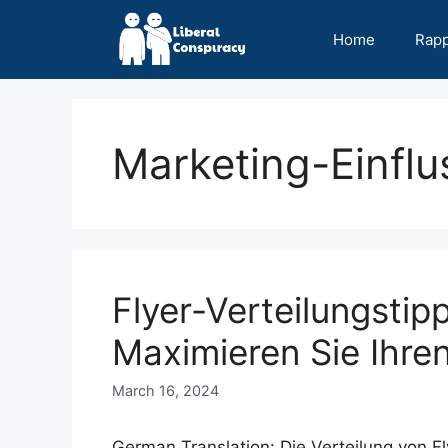
Skip
to
Home
Rap
content
Marketing-Einflu
Flyer-Verteilungsti
Maximieren Sie Ihre
March 16, 2024
German Translation: Die Verteilung von Fl