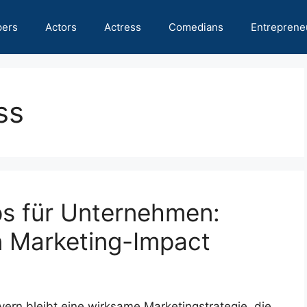
pers
Actors
Actress
Comedians
Entreprene
ss
pps für Unternehmen:
n Marketing-Impact
yern bleibt eine wirksame Marketingstrategie, die