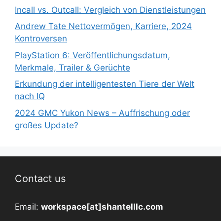
Incall vs. Outcall: Vergleich von Dienstleistungen
Andrew Tate Nettovermögen, Karriere, 2024
Kontroversen
PlayStation 6: Veröffentlichungsdatum,
Merkmale, Trailer & Gerüchte
Erkundung der intelligentesten Tiere der Welt
nach IQ
2024 GMC Yukon News – Auffrischung oder
großes Update?
Contact us
Email:
workspace[at]shantelllc.com