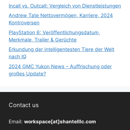
Incall vs. Outcall: Vergleich von Dienstleistungen
Andrew Tate Nettovermögen, Karriere, 2024
Kontroversen
PlayStation 6: Veröffentlichungsdatum,
Merkmale, Trailer & Gerüchte
Erkundung der intelligentesten Tiere der Welt
nach IQ
2024 GMC Yukon News – Auffrischung oder
großes Update?
Contact us
Email:
workspace[at]shantelllc.com