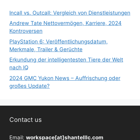
Incall vs. Outcall: Vergleich von Dienstleistungen
Andrew Tate Nettovermögen, Karriere, 2024
Kontroversen
PlayStation 6: Veröffentlichungsdatum,
Merkmale, Trailer & Gerüchte
Erkundung der intelligentesten Tiere der Welt
nach IQ
2024 GMC Yukon News – Auffrischung oder
großes Update?
Contact us
Email:
workspace[at]shantelllc.com