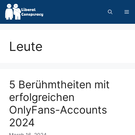
Skip
to
Me
content
Leute
5 Berühmtheiten mit
erfolgreichen
OnlyFans-Accounts
2024
March 16, 2024