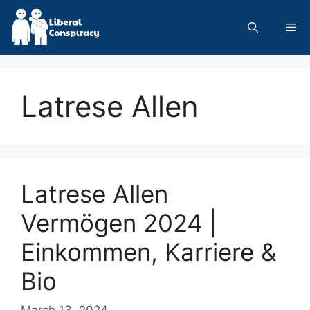
Skip
to
Me
content
Latrese Allen
Latrese Allen
Vermögen 2024 |
Einkommen, Karriere &
Bio
March 13, 2024