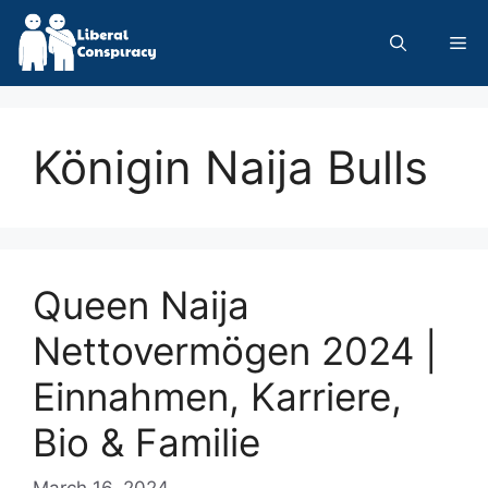
Skip
to
Me
content
Königin Naija Bulls
Queen Naija
Nettovermögen 2024 |
Einnahmen, Karriere,
Bio & Familie
March 16, 2024