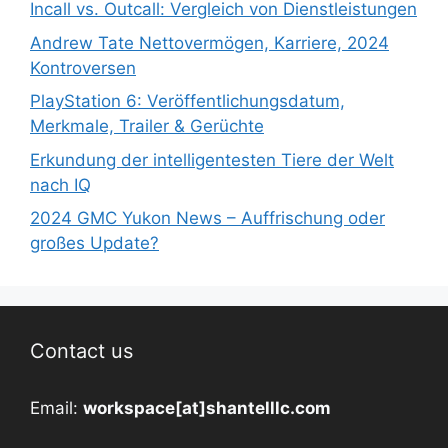
Incall vs. Outcall: Vergleich von Dienstleistungen
Andrew Tate Nettovermögen, Karriere, 2024
Kontroversen
PlayStation 6: Veröffentlichungsdatum,
Merkmale, Trailer & Gerüchte
Erkundung der intelligentesten Tiere der Welt
nach IQ
2024 GMC Yukon News – Auffrischung oder
großes Update?
Contact us
Email:
workspace[at]shantelllc.com