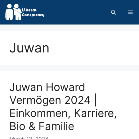
Skip
to
Me
content
Juwan
Juwan Howard
Vermögen 2024 |
Einkommen, Karriere,
Bio & Familie
March 13, 2024