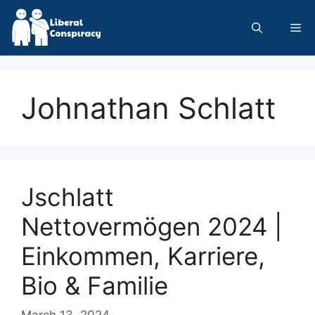
Skip
to
Me
content
Johnathan Schlatt
Jschlatt
Nettovermögen 2024 |
Einkommen, Karriere,
Bio & Familie
March 13, 2024