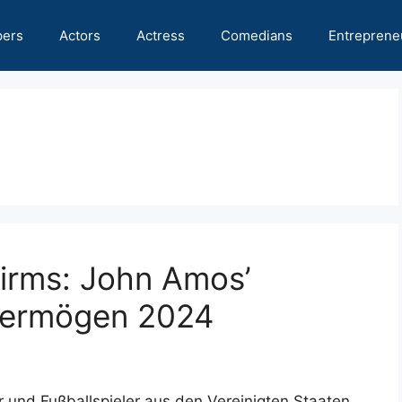
pers
Actors
Actress
Comedians
Entreprene
hirms: John Amos’
overmögen 2024
 und Fußballspieler aus den Vereinigten Staaten