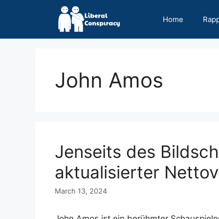
Skip
to
Home
Rap
content
John Amos
Jenseits des Bildsc
aktualisierter Nett
March 13, 2024
John Amos ist ein berühmter Schauspieler