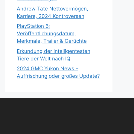
Andrew Tate Nettovermögen,
Karriere, 2024 Kontroversen
PlayStation 6:
Veröffentlichungsdatum,
Merkmale, Trailer & Gerüchte
Erkundung der intelligentesten
Tiere der Welt nach IQ
2024 GMC Yukon News –
Auffrischung oder großes Update?