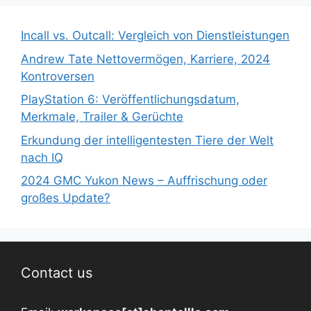
Incall vs. Outcall: Vergleich von Dienstleistungen
Andrew Tate Nettovermögen, Karriere, 2024
Kontroversen
PlayStation 6: Veröffentlichungsdatum,
Merkmale, Trailer & Gerüchte
Erkundung der intelligentesten Tiere der Welt
nach IQ
2024 GMC Yukon News – Auffrischung oder
großes Update?
Contact us