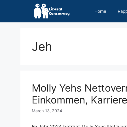
Skip
to
Home
Rap
content
Jeh
Molly Yehs Nettove
Einkommen, Karriere
March 13, 2024
Im Jahr 2024 beträgt Molly Yehs Netzverm