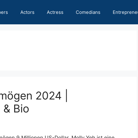
pers
Actors
Actress
Comedians
Entreprene
rmögen 2024 |
 & Bio
ögen 9 Millionen US-Dollar. Molly Yeh ist eine