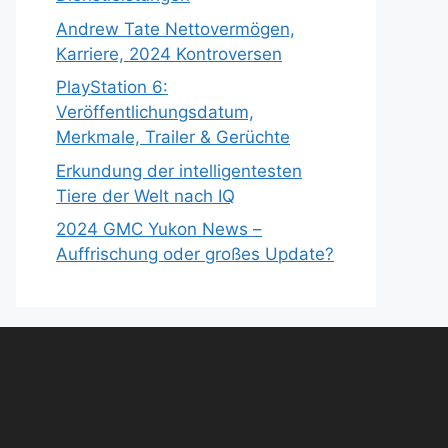
Andrew Tate Nettovermögen,
Karriere, 2024 Kontroversen
PlayStation 6:
Veröffentlichungsdatum,
Merkmale, Trailer & Gerüchte
Erkundung der intelligentesten
Tiere der Welt nach IQ
2024 GMC Yukon News –
Auffrischung oder großes Update?