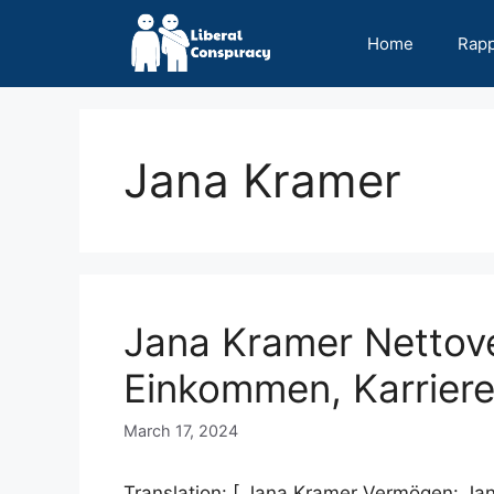
Skip
to
Home
Rap
content
Jana Kramer
Jana Kramer Nettov
Einkommen, Karriere
March 17, 2024
Translation: [ Jana Kramer Vermögen: Ja