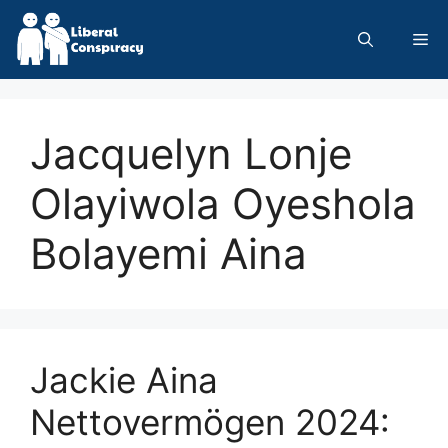
Skip
to
Me
content
Jacquelyn Lonje
Olayiwola Oyeshola
Bolayemi Aina
Jackie Aina
Nettovermögen 2024: