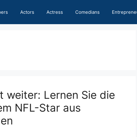
pers
Actors
Actress
Comedians
Entreprene
lt weiter: Lernen Sie die
em NFL-Star aus
nen