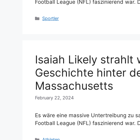
Football League (NFL) faszinierend war.
Categories
Sportler
Isaiah Likely strahlt
Geschichte hinter d
Massachusetts
February 22, 2024
Es wäre eine massive Untertreibung zu sag
Football League (NFL) faszinierend war.
Categories
Athleten