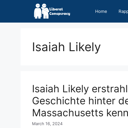
Skip
to
Home
Rap
content
Isaiah Likely
Isaiah Likely erstrah
Geschichte hinter d
Massachusetts ken
March 16, 2024