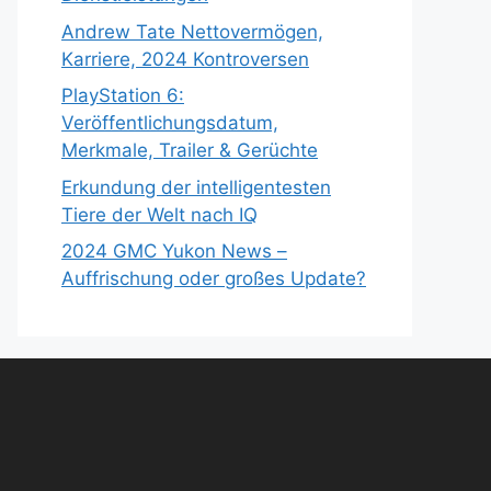
Andrew Tate Nettovermögen,
Karriere, 2024 Kontroversen
PlayStation 6:
Veröffentlichungsdatum,
Merkmale, Trailer & Gerüchte
Erkundung der intelligentesten
Tiere der Welt nach IQ
2024 GMC Yukon News –
Auffrischung oder großes Update?