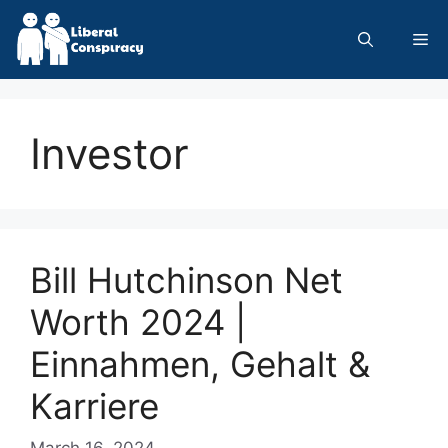
Skip
to
Me
content
Investor
Bill Hutchinson Net
Worth 2024 |
Einnahmen, Gehalt &
Karriere
March 16, 2024