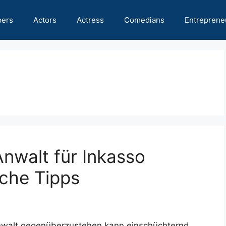
pers
Actors
Actress
Comedians
Entreprene
nwalt für Inkasso
iche Tipps
anwalt gegenüberzustehen kann einschüchternd