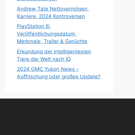
Andrew Tate Nettovermögen,
Karriere, 2024 Kontroversen
PlayStation 6:
Veröffentlichungsdatum,
Merkmale, Trailer & Gerüchte
Erkundung der intelligentesten
Tiere der Welt nach IQ
2024 GMC Yukon News –
Auffrischung oder großes Update?