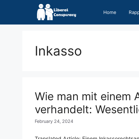
Skip
to
Home
Rap
content
Inkasso
Wie man mit einem A
verhandelt: Wesentl
February 24, 2024
Translated Article: Einem Inkassorechts