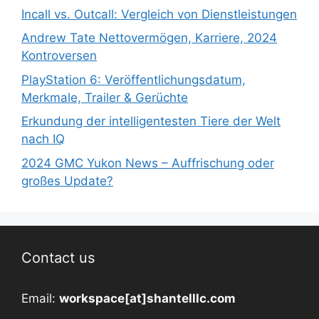
Incall vs. Outcall: Vergleich von Dienstleistungen
Andrew Tate Nettovermögen, Karriere, 2024
Kontroversen
PlayStation 6: Veröffentlichungsdatum,
Merkmale, Trailer & Gerüchte
Erkundung der intelligentesten Tiere der Welt
nach IQ
2024 GMC Yukon News – Auffrischung oder
großes Update?
Contact us
Email:
workspace[at]shantelllc.com