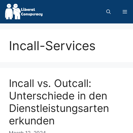
Skip
to
Me
content
Incall-Services
Incall vs. Outcall:
Unterschiede in den
Dienstleistungsarten
erkunden
March 12, 2024