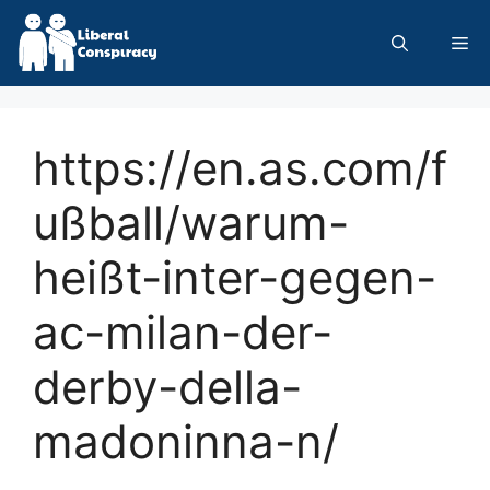
Skip
to
Me
content
https://en.as.com/f
ußball/warum-
heißt-inter-gegen-
ac-milan-der-
derby-della-
madoninna-n/