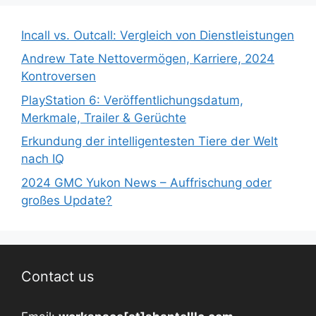
Incall vs. Outcall: Vergleich von Dienstleistungen
Andrew Tate Nettovermögen, Karriere, 2024
Kontroversen
PlayStation 6: Veröffentlichungsdatum,
Merkmale, Trailer & Gerüchte
Erkundung der intelligentesten Tiere der Welt
nach IQ
2024 GMC Yukon News – Auffrischung oder
großes Update?
Contact us