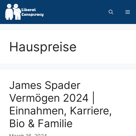
Skip
to
Me
content
Hauspreise
James Spader
Vermögen 2024 |
Einnahmen, Karriere,
Bio & Familie
March 16, 2024