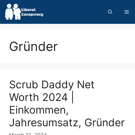
Skip
to
Me
content
Gründer
Scrub Daddy Net
Worth 2024 |
Einkommen,
Jahresumsatz, Gründer
March 13, 2024