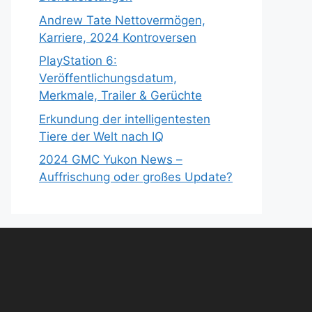
Andrew Tate Nettovermögen,
Karriere, 2024 Kontroversen
PlayStation 6:
Veröffentlichungsdatum,
Merkmale, Trailer & Gerüchte
Erkundung der intelligentesten
Tiere der Welt nach IQ
2024 GMC Yukon News –
Auffrischung oder großes Update?