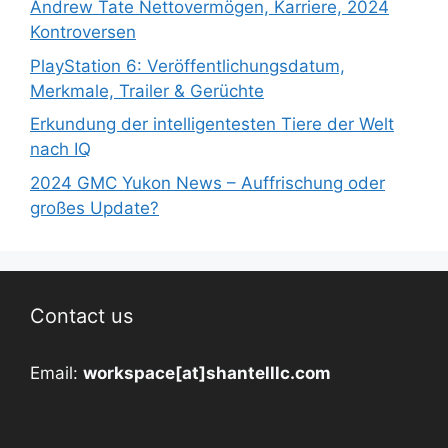
Andrew Tate Nettovermögen, Karriere, 2024
Kontroversen
PlayStation 6: Veröffentlichungsdatum,
Merkmale, Trailer & Gerüchte
Erkundung der intelligentesten Tiere der Welt
nach IQ
2024 GMC Yukon News – Auffrischung oder
großes Update?
Contact us
Email:
workspace[at]shantelllc.com