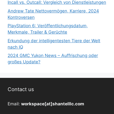
Incall vs. Outcall: Vergleich von Dienstleistungen
Andrew Tate Nettovermögen, Karriere, 2024
Kontroversen
PlayStation 6: Veröffentlichungsdatum,
Merkmale, Trailer & Gerüchte
Erkundung der intelligentesten Tiere der Welt
nach IQ
2024 GMC Yukon News – Auffrischung oder
großes Update?
Contact us
Email:
workspace[at]shantelllc.com