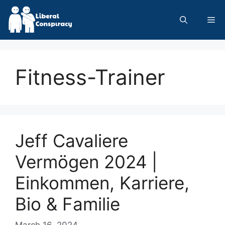
Skip
to
Me
content
Fitness-Trainer
Jeff Cavaliere
Vermögen 2024 |
Einkommen, Karriere,
Bio & Familie
March 16, 2024