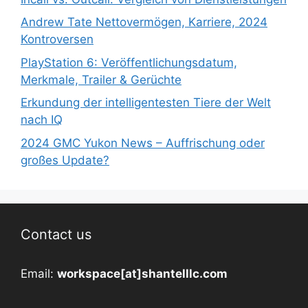
Andrew Tate Nettovermögen, Karriere, 2024
Kontroversen
PlayStation 6: Veröffentlichungsdatum,
Merkmale, Trailer & Gerüchte
Erkundung der intelligentesten Tiere der Welt
nach IQ
2024 GMC Yukon News – Auffrischung oder
großes Update?
Contact us
Email:
workspace[at]shantelllc.com