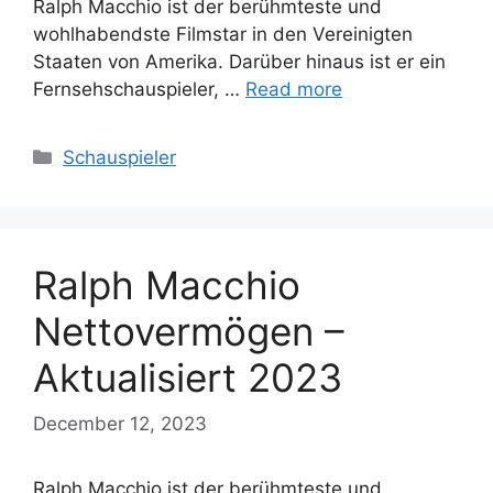
Ralph Macchio ist der berühmteste und
wohlhabendste Filmstar in den Vereinigten
Staaten von Amerika. Darüber hinaus ist er ein
Fernsehschauspieler, …
Read more
Categories
Schauspieler
Ralph Macchio
Nettovermögen –
Aktualisiert 2023
December 12, 2023
Ralph Macchio ist der berühmteste und