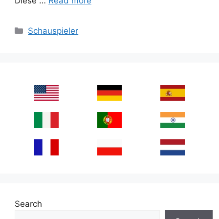
Diese …
Read more
Categories
Schauspieler
Search