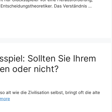
 Entscheidungstheoretiker. Das Verständnis …
spiel: Sollten Sie Ihrem
en oder nicht?
so alt wie die Zivilisation selbst, bringt oft die alte
 more