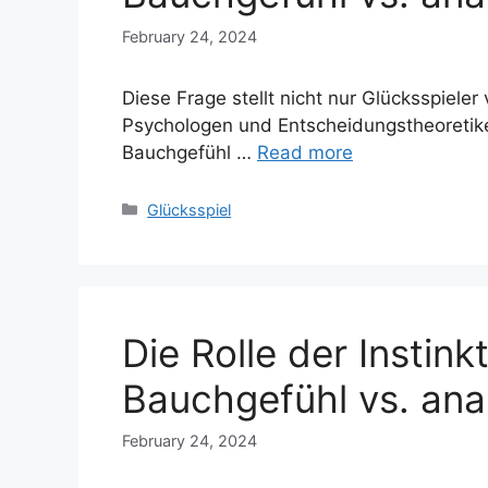
February 24, 2024
Diese Frage stellt nicht nur Glücksspiele
Psychologen und Entscheidungstheoretik
Bauchgefühl …
Read more
Categories
Glücksspiel
Die Rolle der Instink
Bauchgefühl vs. ana
February 24, 2024