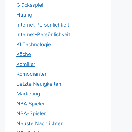
Glücksspiel
Häufig
Internet Persönlichkeit
Internet-Persönlichkeit
KI Technologie
Köche
Komiker
Komödianten
Letzte Neuigkeiten
Marketing
NBA Spieler
NBA-Spieler
Neuste Nachrichten