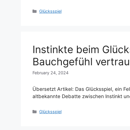
Categories
Glücksspiel
Instinkte beim Glücks
Bauchgefühl vertrau
February 24, 2024
Übersetzt Artikel: Das Glücksspiel, ein Feld
altbekannte Debatte zwischen Instinkt u
Categories
Glücksspiel