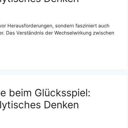
r vor Herausforderungen, sondern fasziniert auch
er. Das Verständnis der Wechselwirkung zwischen
te beim Glücksspiel:
lytisches Denken