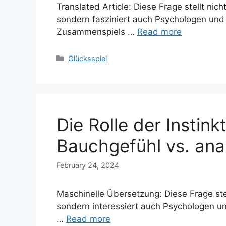
Translated Article: Diese Frage stellt nic
sondern fasziniert auch Psychologen und
Zusammenspiels …
Read more
Categories
Glücksspiel
Die Rolle der Instink
Bauchgefühl vs. ana
February 24, 2024
Maschinelle Übersetzung: Diese Frage ste
sondern interessiert auch Psychologen u
…
Read more