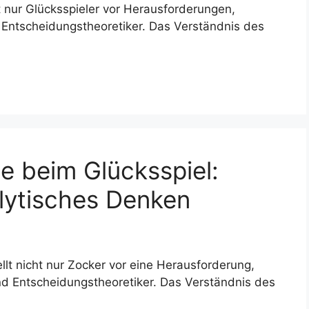
ht nur Glücksspieler vor Herausforderungen,
 Entscheidungstheoretiker. Das Verständnis des
te beim Glücksspiel:
lytisches Denken
llt nicht nur Zocker vor eine Herausforderung,
nd Entscheidungstheoretiker. Das Verständnis des