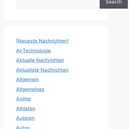
Search
[Neueste Nachrichten]
AI-Technologie
Aktuelle Nachrichten
Aktuellste Nachrichten
Allgemein
Allgemeines
Anime
Athleten
Autoren
Autos