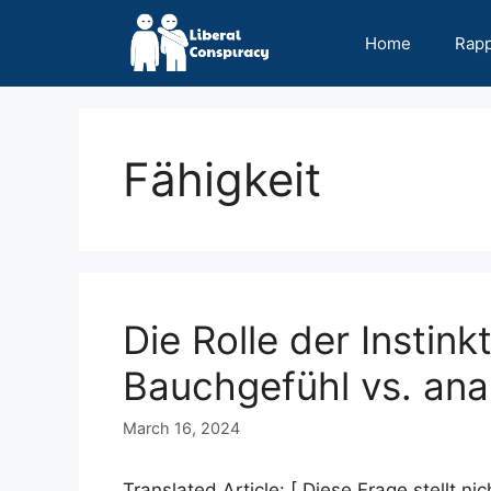
Skip
to
Home
Rap
content
Fähigkeit
Die Rolle der Instink
Bauchgefühl vs. ana
March 16, 2024
Translated Article: [ Diese Frage stellt n