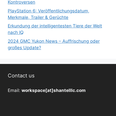
Kontroversen
PlayStation 6: Veröffentlichungsdatum,
Merkmale, Trailer & Gerüchte
Erkundung der intelligentesten Tiere der Welt
nach IQ
2024 GMC Yukon News – Auffrischung oder
großes Update?
Contact us
Email:
workspace[at]shantelllc.com