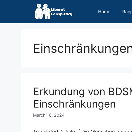
Skip
to
Home
Rap
content
Einschränkunge
Erkundung von BDSM
Einschränkungen
March 16, 2024
Translated Article: [ Die Menschen neige