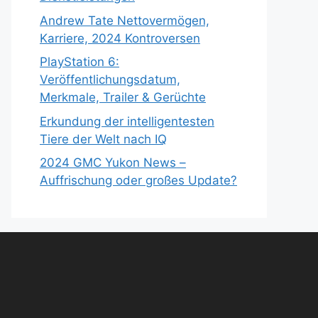
Andrew Tate Nettovermögen,
Karriere, 2024 Kontroversen
PlayStation 6:
Veröffentlichungsdatum,
Merkmale, Trailer & Gerüchte
Erkundung der intelligentesten
Tiere der Welt nach IQ
2024 GMC Yukon News –
Auffrischung oder großes Update?