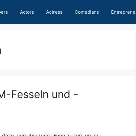
pers
Actors
Actress
Comedians
Entreprene
n
-Fesseln und -
n dazu, verschiedene Dinge zu tun, um ihr