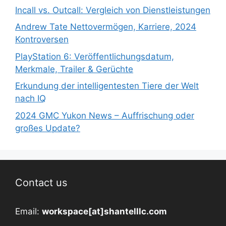
Incall vs. Outcall: Vergleich von Dienstleistungen
Andrew Tate Nettovermögen, Karriere, 2024
Kontroversen
PlayStation 6: Veröffentlichungsdatum,
Merkmale, Trailer & Gerüchte
Erkundung der intelligentesten Tiere der Welt
nach IQ
2024 GMC Yukon News – Auffrischung oder
großes Update?
Contact us
Email:
workspace[at]shantelllc.com