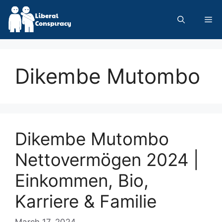
Skip
to
Me
content
Dikembe Mutombo
Dikembe Mutombo
Nettovermögen 2024 |
Einkommen, Bio,
Karriere & Familie
March 17, 2024